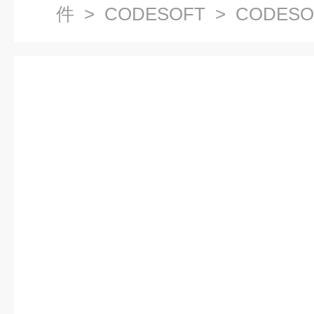
件
>
CODESOFT
> CODES