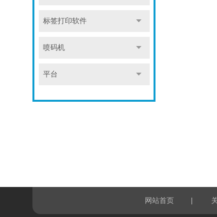
标签打印软件
喷码机
平台
|
网站首页