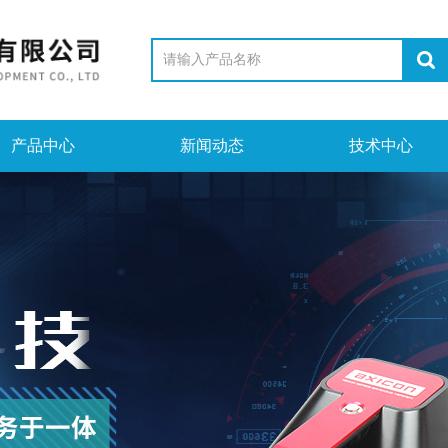
产品中心
新闻动态
技术中心