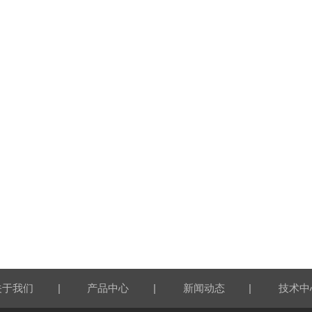
|
|
|
关于我们
产品中心
新闻动态
技术中