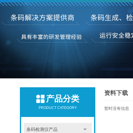
资料下载
产品分类
PRODUCT CATEGORY
暂时没有信息
条码检测仪产品