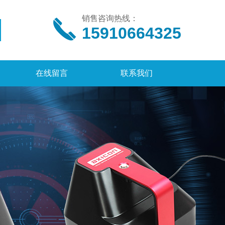
销售咨询热线：
15910664325
在线留言
联系我们