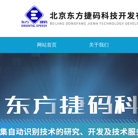
网站首页
关于我们