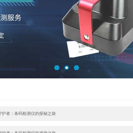
守护者：条码检测仪的探秘之旅