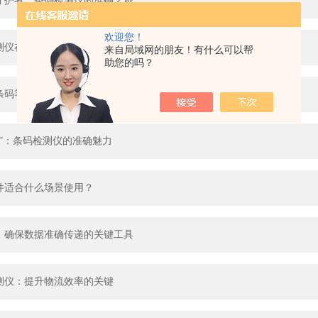
守护者：条码检测仪的准确之旅
欢迎您！
测仪在供应链管理中的应用
来自局域网的朋友！有什么可以帮
助您的吗？
条码等级检测仪的创新与发展
者”：条码检测仪的准确魅力
件适合什么场景使用？
：确保数据准确传递的关键工具
测仪：提升物流效率的关键