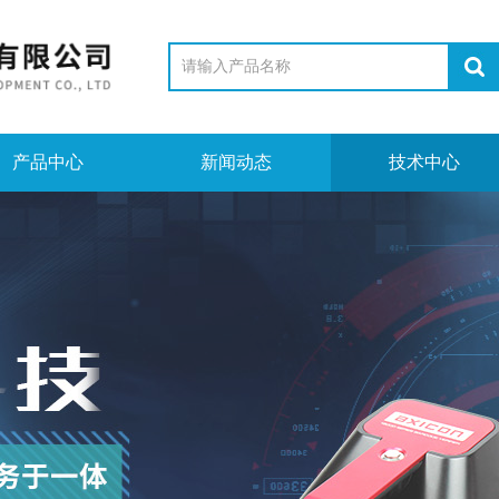
产品中心
新闻动态
技术中心