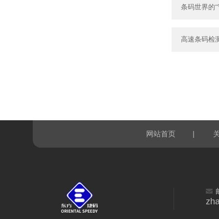
条码世界的
高速条码检
|
网站首页
zh